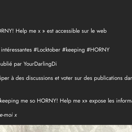
ORNY! Help me x » est accessible sur le web
es intéressantes #Locktober #keeping #HORNY
publié par YourDarlingDi
iciper à des discussions et voter sur des publications
 keeping me so HORNY! Help me x» expose les informat
e-moi x