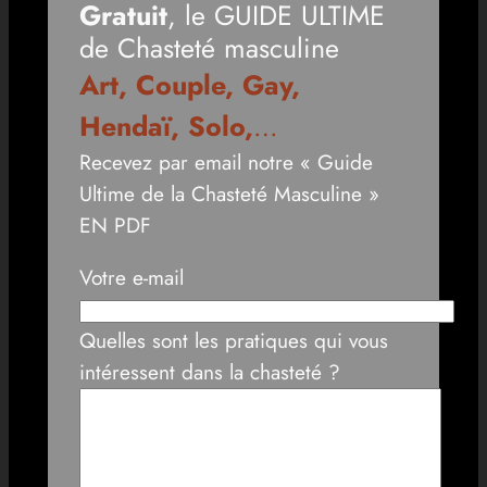
Gratuit
, le GUIDE ULTIME
de Chasteté masculine
Art, Couple, Gay,
Hendaï, Solo,
…
Recevez par email notre « Guide
Ultime de la Chasteté Masculine »
EN PDF
Votre e-mail
Quelles sont les pratiques qui vous
intéressent dans la chasteté ?