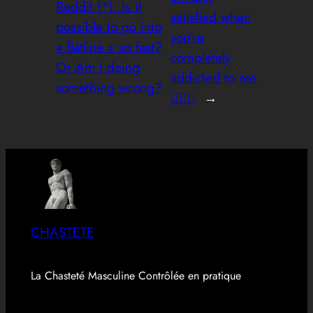
Reddit (*): Is it
satisfied when
possible to go into
you’re
« flatline » so fast?
completely
Or Am I doing
addicted to me
something wrong?
😵‍💫💦
→
CHASTETE
La Chasteté Masculine Contrôlée en pratique