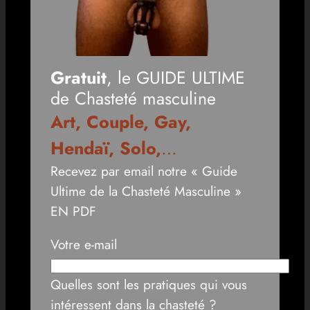
Gratuit
, le GUIDE ULTIME
de Chasteté masculine
Art, Couple, Gay,
Hendaï, Solo,
…
Recevez par email notre « Guide
Ultime de la Chasteté Masculine »
EN PDF
Votre e-mail
Quelles sont les pratiques qui vous
intéressent dans la chasteté ?