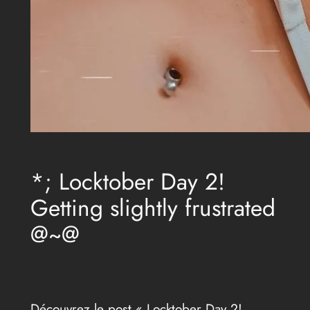
*; Locktober Day 2!
Getting slightly frustrated
@~@
Découvrez le post « Locktober Day 2!