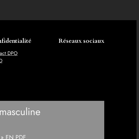
fidentialité
Réseaux sociaux
act DPO
D
masculine
e » EN PDF