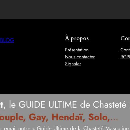
À propos
Con
BLOG
Présentation
Cont
Nous contacter
RGP
Signaler
t
, le GUIDE ULTIME de Chasteté 
ouple, Gay, Hendaï, Solo,
…
r email notre « Guide Ultime de la Chasteté Masculin