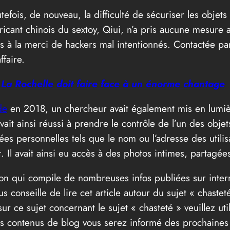
outefois, de nouveau, la difficulté de sécuriser les objets
bricant chinois du sextoy, Qiui, n’a pris aucune mesure a
urs à la merci de hackers mal intentionnés. Contactée par
faire.
 La Rochelle doit faire face à un énorme chantage
de
en 2018, un chercheur avait également mis en lumière
ait ainsi réussi à prendre le contrôle de l’un des obj
ées personnelles tels que le nom ou l’adresse des utilis
. Il avait ainsi eu accès à des photos intimes, partagées
ion qui compile de nombreuses infos publiées sur intern
us conseille de lire cet article autour du sujet « chast
ur ce sujet concernant le sujet « chasteté » veuillez ut
 nos contenus de blog vous serez informé des prochaine