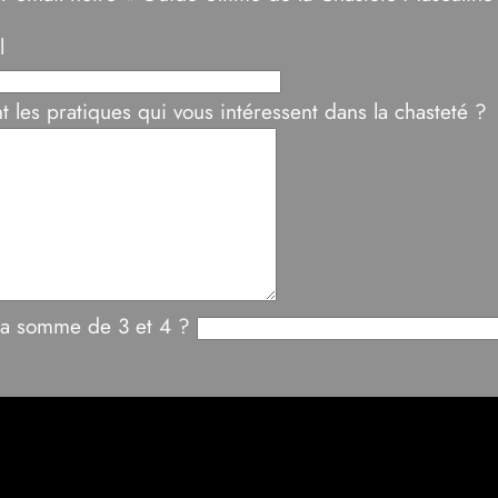
l
t les pratiques qui vous intéressent dans la chasteté ?
 la somme de 3 et 4 ?