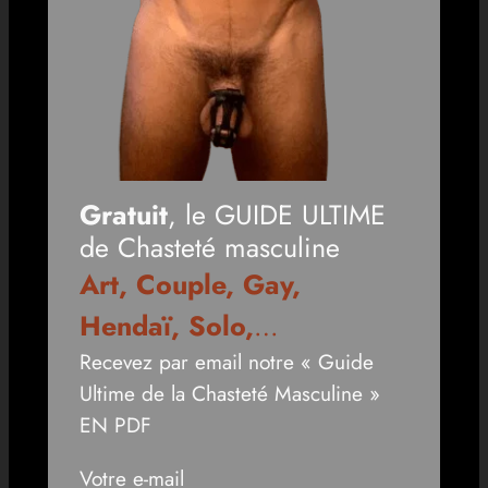
Gratuit
, le GUIDE ULTIME
de Chasteté masculine
Art, Couple, Gay,
Hendaï, Solo,
…
Recevez par email notre « Guide
Ultime de la Chasteté Masculine »
EN PDF
Votre e-mail