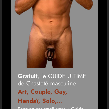
Gratuit
, le GUIDE ULTIME
de Chasteté masculine
Art, Couple, Gay,
Hendaï, Solo,
…
Recevez par email notre « Guide