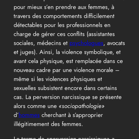
pour mieux s’en prendre aux femmes, à
travers des comportements difficilement
détectables pour les professionnels en
charge de gérer ces conflits (assistantes
sociales, médecins et
psychologues
, avocats
et juges). Ainsi, la violence symbolique, et
avant cela physique, est remplacée dans ce
nouveau cadre par une violence morale –
même si les violences physiques et
sexuelles subsistent encore dans certains
cas. La perversion narcissique se présente
alors comme une
«sociopathologie»
d’
hommes
cherchant à s’approprier
illégitimement des femmes.
Le terme de «perversion narcissique» a