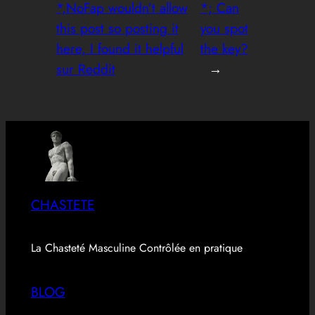
*,NoFap wouldn’t allow
*; Can
this post so posting it
you spot
here, I found it helpful
the key?
sur Reddit
→
CHASTETE
La Chasteté Masculine Contrôlée en pratique
BLOG