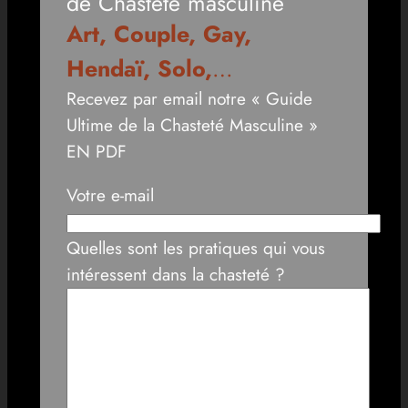
de Chasteté masculine
Art, Couple, Gay,
Hendaï, Solo,
…
Recevez par email notre « Guide
Ultime de la Chasteté Masculine »
EN PDF
Votre e-mail
Quelles sont les pratiques qui vous
intéressent dans la chasteté ?