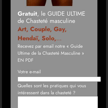
Gratuit
, le GUIDE ULTIME
de Chasteté masculine
Art, Couple, Gay,
Hendaï, Solo,
…
Recevez par email notre « Guide
Ultime de la Chasteté Masculine »
EN PDF
Votre e-mail
Quelles sont les pratiques qui vous
intéressent dans la chasteté ?