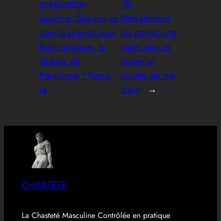
préparation
J’ai
sportive; Dis-moi ce
littéralement
que tu prends pour
dû porter une
bien préparer ta
cage avec la
séance de
nouvelle
fractionné ! Perso,
culotte de ma
je
sœur
→
CHASTETE
La Chasteté Masculine Contrôlée en pratique