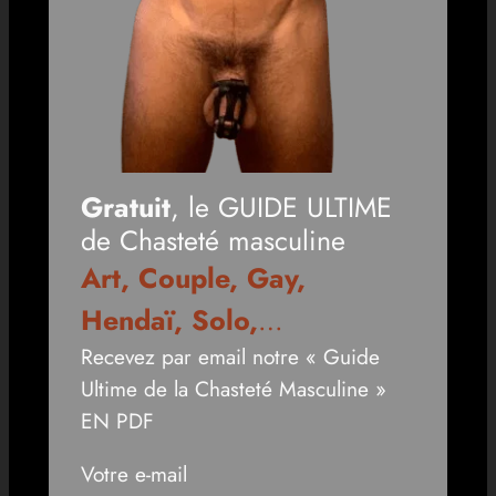
Gratuit
, le GUIDE ULTIME
de Chasteté masculine
Art, Couple, Gay,
Hendaï, Solo,
…
Recevez par email notre « Guide
Ultime de la Chasteté Masculine »
EN PDF
Votre e-mail