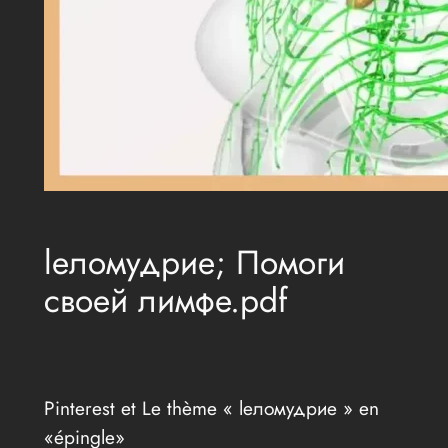
lеломудрие; Помоги
своей лимфе.pdf
Pinterest et Le thème « lеломудрие » en
«épingle»