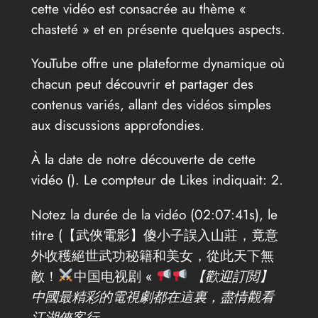
cette vidéo est consacrée au thème «
chasteté » et en présente quelques aspects.
YouTube offre une plateforme dynamique où
chacun peut découvrir et partager des
contenus variés, allant des vidéos simples
aux discussions approfondies.
À la date de notre découverte de cette
vidéo (
). Le compteur de Likes indiquait: 2.
Notez la durée de la vidéo (02:07:41s), le
titre (【武俠電影】傻小子誤入山莊，竟意
外收穫絕世武功秘籍和美女，從此天下無
敵！
中国电视剧 «
【歡迎訂閲】
中國最精彩的電視劇都在這裏，盡情觀看
江湖俠客行