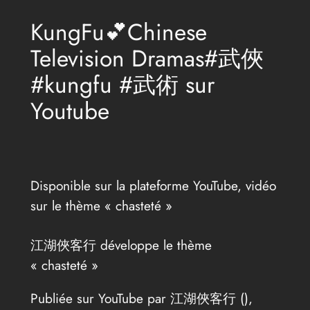
KungFu💕Chinese
Television Dramas#武俠
#kungfu #武術 sur
Youtube
Disponible sur la plateforme YouTube, vidéo
sur le thème « chasteté »
江湖俠客行 développe le thème
« chasteté »
Publiée sur YouTube par 江湖俠客行 (
),