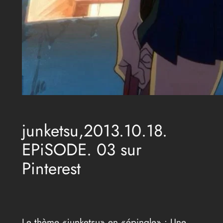
junketsu,2013.10.18.
EPiSODE. 03 sur
Pinterest
Le thème «junketsu» en «épingle» : Une