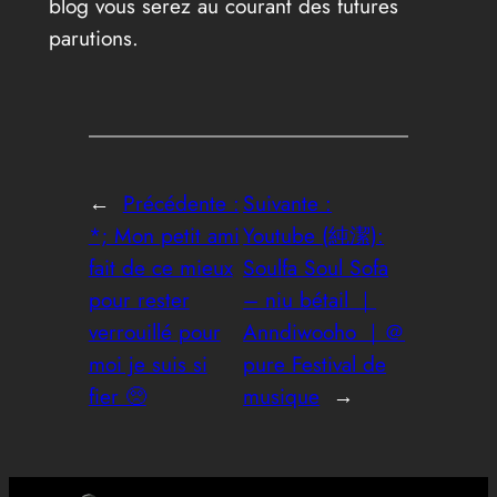
blog vous serez au courant des futures
parutions.
←
Précédente :
Suivante :
*; Mon petit ami
Youtube (純潔):
fait de ce mieux
Soulfa Soul Sofa
pour rester
– niu bétail ｜
verrouillé pour
Anndiwooho ｜＠
moi je suis si
pure Festival de
fier 🥺
musique
→