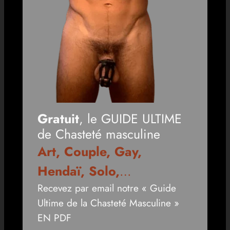
Gratuit
, le GUIDE ULTIME
de Chasteté masculine
Art, Couple, Gay,
Hendaï, Solo,
…
Recevez par email notre « Guide
Ultime de la Chasteté Masculine »
EN PDF