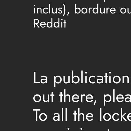
inclus), bordure o
Reddit
La publicatio
out there, ple
To all the loc