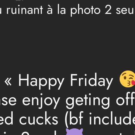
u ruinant à la photo 2 se
n « Happy Friday
ase enjoy geting off
ked cucks (bf inclu