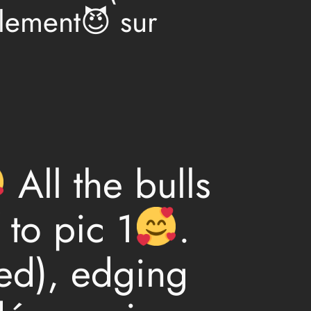
ulement😈 sur
All the bulls
 to pic 1
.
ded), edging