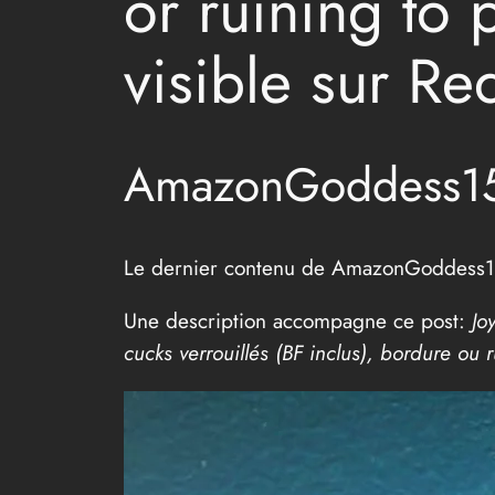
or ruining to 
visible sur Re
AmazonGoddess15 
Le dernier contenu de AmazonGoddess15
Une description accompagne ce post:
Jo
cucks verrouillés (BF inclus), bordure ou