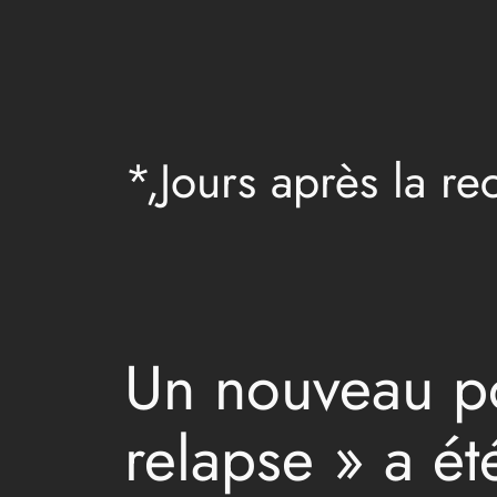
Aller
au
contenu
*,Jours après la re
Un nouveau pos
relapse » a ét