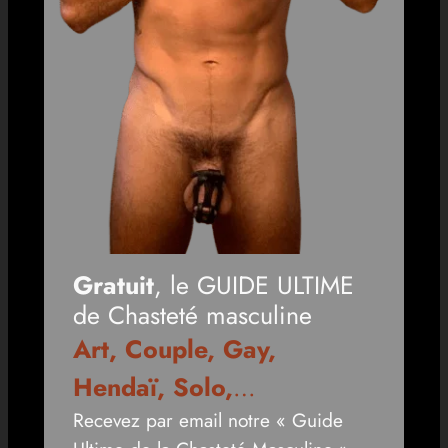
Gratuit
, le GUIDE ULTIME
de Chasteté masculine
Art, Couple, Gay,
Hendaï, Solo,
…
Recevez par email notre « Guide