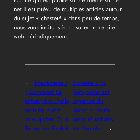
tout ce qui est publié sur ce thème sur le
net Il est prévu de multiples articles autour
du sujet « chasteté » dans peu de temps,
nous vous incitons à consulter notre site
web périodiquement.
←
Précédente :
Suivante :
no
*,Comment j’ai
porn,comment
échappé au cycle
regarder du
rechute-regret
porno en toute
sans quitter Cold
sécurité #shorts
Turkey sur Reddit
sur Youtube
→