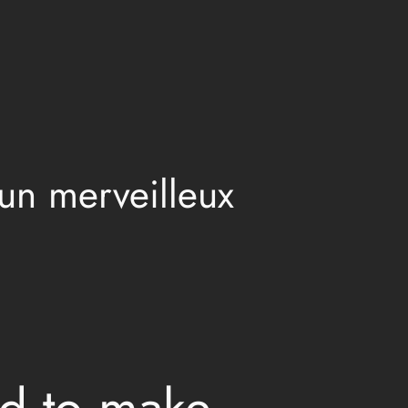
 un merveilleux
ted to make