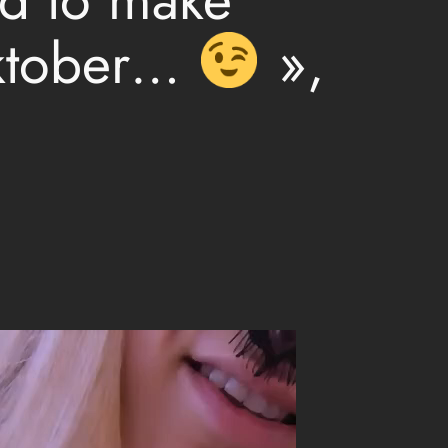
cktober…
»,