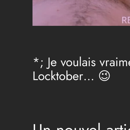
*; Je voulais vraim
Locktober… 😉
Un nouvel arti