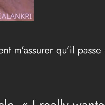
ent m’assurer qu’il passe
cle, « I really wan