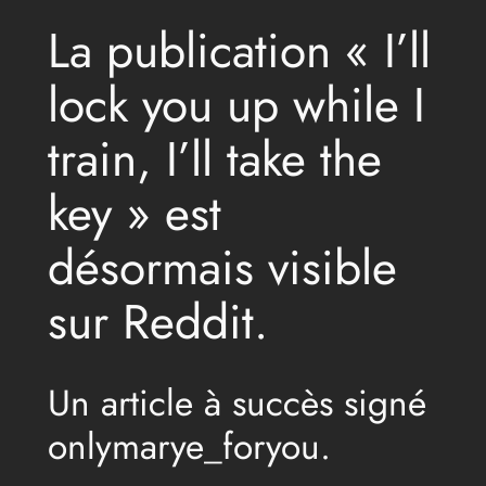
La publication « I’ll
lock you up while I
train, I’ll take the
key » est
désormais visible
sur Reddit.
Un article à succès signé
onlymarye_foryou.