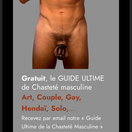
Gratuit
, le GUIDE ULTIME
de Chasteté masculine
Art, Couple, Gay,
Hendaï, Solo,
…
Recevez par email notre « Guide
Ultime de la Chasteté Masculine »