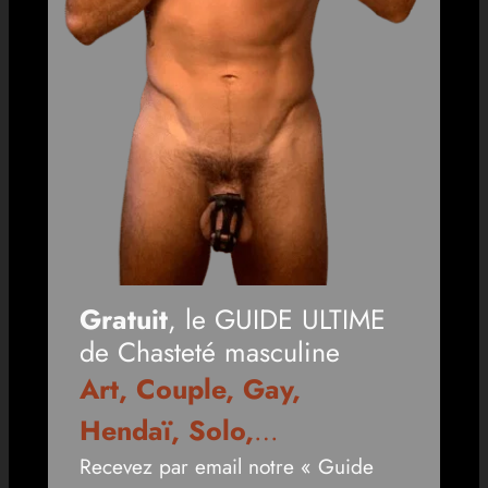
Gratuit
, le GUIDE ULTIME
de Chasteté masculine
Art, Couple, Gay,
Hendaï, Solo,
…
Recevez par email notre « Guide