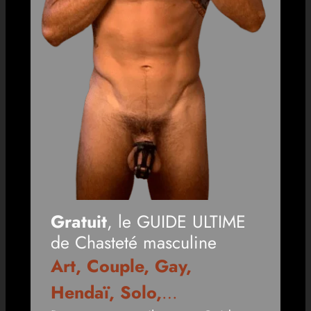
Gratuit
, le GUIDE ULTIME
de Chasteté masculine
Art, Couple, Gay,
Hendaï, Solo,
…