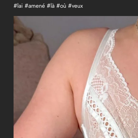
#lai #amené #là #où #veux