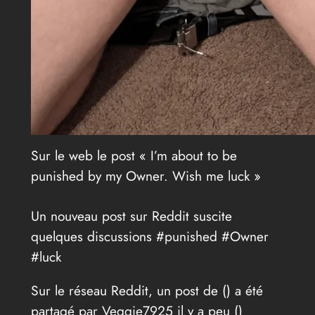
Sur le web le post « I’m about to be
punished by my Owner. Wish me luck »
Un nouveau post sur Reddit suscite
quelques discussions #punished #Owner
#luck
Sur le réseau Reddit, un post de (
) a été
partagé par Veggie7925 il y a peu (
)