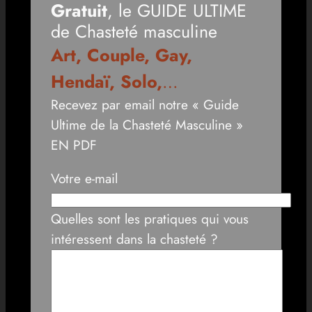
Gratuit
, le GUIDE ULTIME
de Chasteté masculine
Art, Couple, Gay,
Hendaï, Solo,
…
Recevez par email notre « Guide
Ultime de la Chasteté Masculine »
EN PDF
Votre e-mail
Quelles sont les pratiques qui vous
intéressent dans la chasteté ?