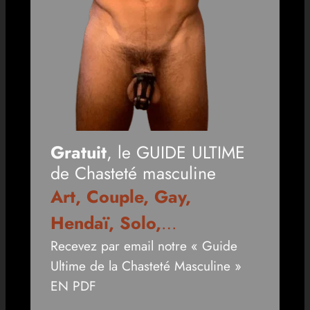
Gratuit
, le GUIDE ULTIME
de Chasteté masculine
Art, Couple, Gay,
Hendaï, Solo,
…
Recevez par email notre « Guide
Ultime de la Chasteté Masculine »
EN PDF