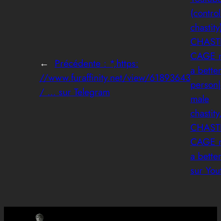
(contro
chastit
CHAST
CAGE m
←
Précédente :
*,https:
a bette
//www.furaffinity.net/view/61893643
person|
/ … sur Telegram
male
chastit
CHAST
CAGE m
a bette
sur You