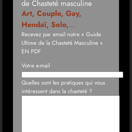
de Chasteté masculine
Art, Couple, Gay,
Hendaï, Solo,
…
Recevez par email notre « Guide
Ultime de la Chasteté Masculine »
EN PDF
Votre e-mail
Quelles sont les pratiques qui vous
intéressent dans la chasteté ?