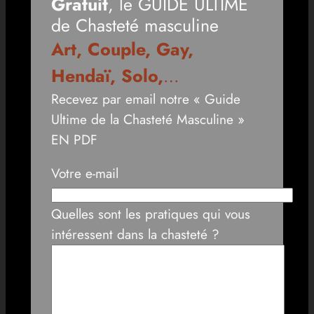
Gratuit
, le GUIDE ULTIME
de Chasteté masculine
Art, Couple, Gay,
Hendaï, Solo,
…
Recevez par email notre « Guide
Ultime de la Chasteté Masculine »
EN PDF
Votre e-mail
Quelles sont les pratiques qui vous
intéressent dans la chasteté ?