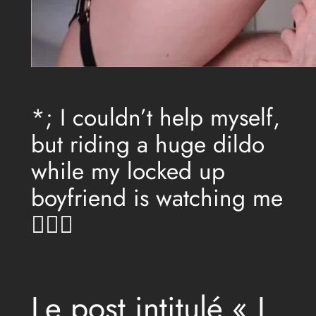
*; I couldn’t help myself,
but riding a huge dildo
while my locked up
boyfriend is watching me
😵‍💫💦
Le post intitulé « I