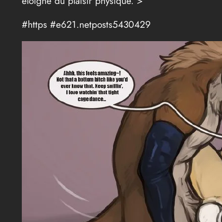
éloigné du plaisir physique. >
#https #e621.netposts5430429