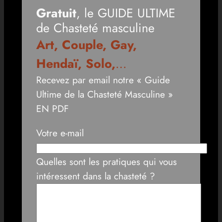
Gratuit
, le GUIDE ULTIME
de Chasteté masculine
Art, Couple, Gay,
Hendaï, Solo,
…
Recevez par email notre « Guide
Ultime de la Chasteté Masculine »
EN PDF
Votre e-mail
Quelles sont les pratiques qui vous
intéressent dans la chasteté ?