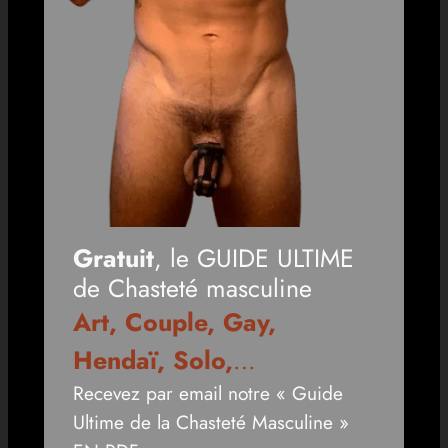
Gratuit
, le GUIDE ULTIME
de Chasteté masculine
Art, Couple, Gay,
Hendaï, Solo,
…
Recevez par email notre « Guide
Ultime de la Chasteté Masculine »