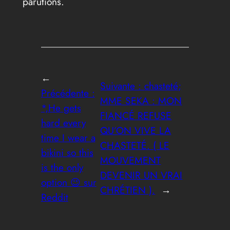
parutions.
←
Suivante :
chasteté;
Précédente :
MME SEKA : MON
*,He gets
FIANCÉ REFUSE
hard every
QU’ON VIVE LA
time I wear a
CHASTETÉ. ( LE
bikini so this
MOUVEMENT
is the only
DEVENIR UN VRAI
option 😉 sur
CHRÉTIEN ).
→
Reddit