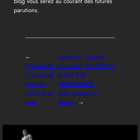
blog vous serez au courant des futures
parutions.
←
Suivante :
Youtube
Précédente :
(chasteté): CHASTETÉ
*; Cranked
N’EST PAS
the fuck
ABSTINENCE
machine to
(Décryptage en
max!
direct)
→