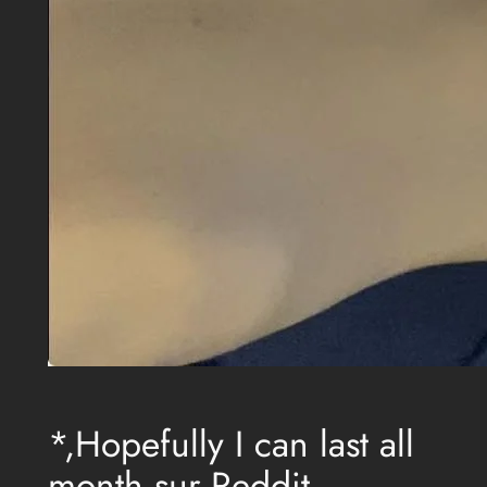
*,Hopefully I can last all
month sur Reddit