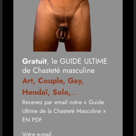
Gratuit
, le GUIDE ULTIME
de Chasteté masculine
Art, Couple, Gay,
Hendaï, Solo,
…
Recevez par email notre « Guide
Ultime de la Chasteté Masculine »
EN PDF
Votre e-mail