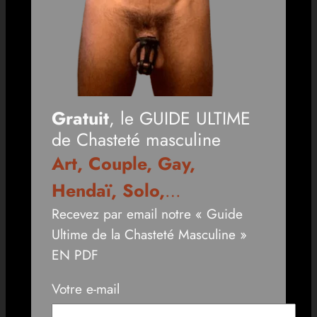
Gratuit
, le GUIDE ULTIME
de Chasteté masculine
Art, Couple, Gay,
Hendaï, Solo,
…
Recevez par email notre « Guide
Ultime de la Chasteté Masculine »
EN PDF
Votre e-mail