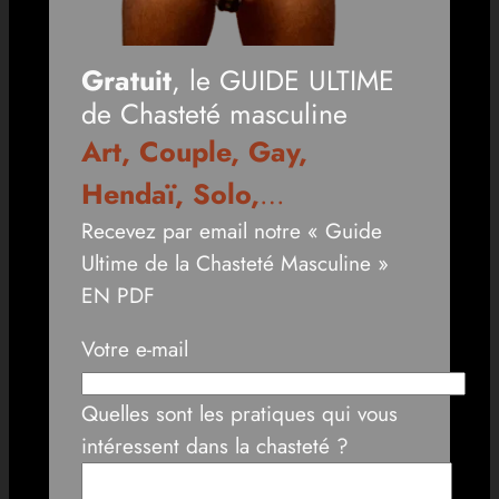
Gratuit
, le GUIDE ULTIME
de Chasteté masculine
Art, Couple, Gay,
Hendaï, Solo,
…
Recevez par email notre « Guide
Ultime de la Chasteté Masculine »
EN PDF
Votre e-mail
Quelles sont les pratiques qui vous
intéressent dans la chasteté ?