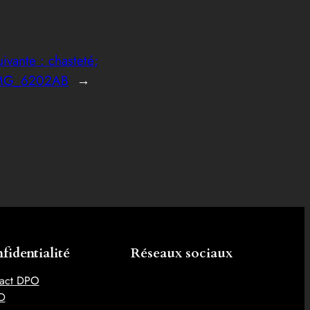
uivante :
chasteté;
MG_6202AB
→
fidentialité
Réseaux sociaux
act DPO
D