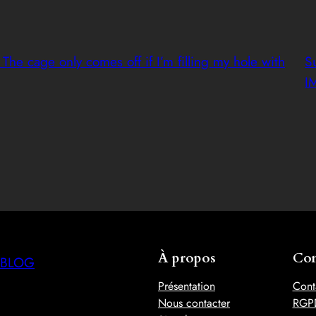
 The cage only comes off if I’m filling my hole with
S
I
À propos
Con
BLOG
Présentation
Cont
Nous contacter
RGP