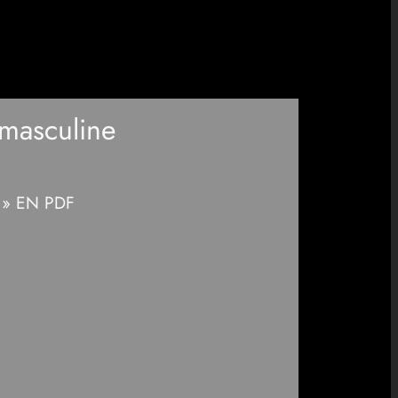
masculine
e » EN PDF