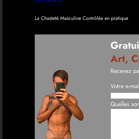
La Chasteté Masculine Contrôlée en pratique
Gratui
Art, C
Recevez pa
Votre e-mai
Quelles son