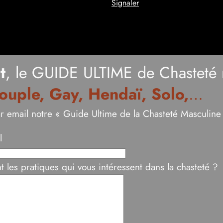
Signaler
t
, le GUIDE ULTIME de Chasteté 
ouple, Gay, Hendaï, Solo,
…
r email notre « Guide Ultime de la Chasteté Masculin
l
t les pratiques qui vous intéressent dans la chasteté ?