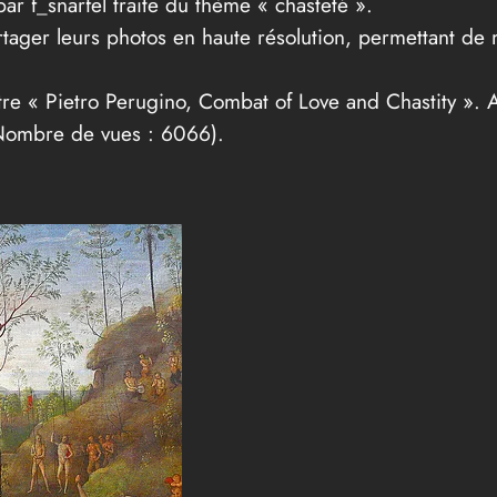
ar f_snarfel traite du thème « chasteté ».
partager leurs photos en haute résolution, permettant de
titre « Pietro Perugino, Combat of Love and Chastity »
c (Nombre de vues : 6066).