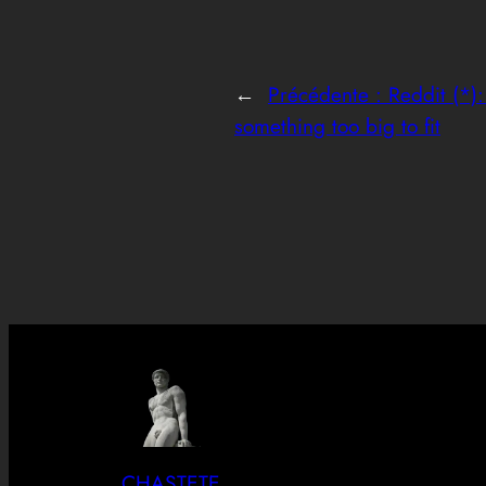
←
Précédente :
Reddit (*):
something too big to fit
CHASTETE