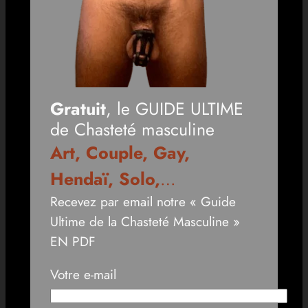
Gratuit
, le GUIDE ULTIME
de Chasteté masculine
Art, Couple, Gay,
Hendaï, Solo,
…
Recevez par email notre « Guide
Ultime de la Chasteté Masculine »
EN PDF
Votre e-mail