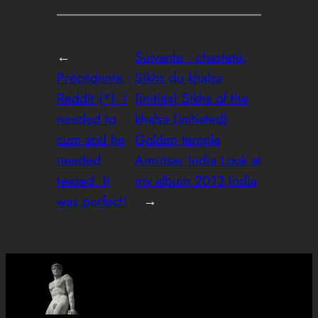
←
Suivante :
chasteté;
Précédente :
Sikhs du khalsa
Reddit (*): I
(initiés) Sikhs of the
needed to
khalsa (initiated)
cum and he
Golden temple
needed
Amritsar India Look at
teased. It
my album 2013 India
was perfect!
→