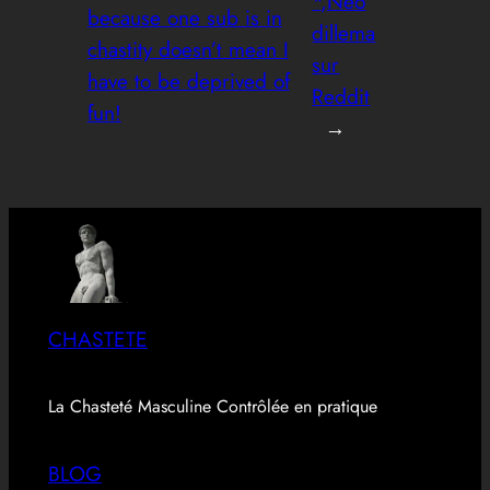
*,Neo
because one sub is in
dillema
chastity doesn’t mean I
sur
have to be deprived of
Reddit
fun!
→
CHASTETE
La Chasteté Masculine Contrôlée en pratique
BLOG