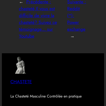
←
Précédente :
Suivante :
chasteté,Il vous est
Reddit
difficile de vivre la
(*):
chasteté? Suivez ce
Power
témoignage… sur
exchange
Youtube
→
CHASTETE
La Chasteté Masculine Contrôlée en pratique