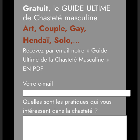
Gratuit
, le GUIDE ULTIME
de Chasteté masculine
Art, Couple, Gay,
Hendaï, Solo,
…
Recevez par email notre « Guide
Ultime de la Chasteté Masculine »
EN PDF
Votre e-mail
Quelles sont les pratiques qui vous
intéressent dans la chasteté ?