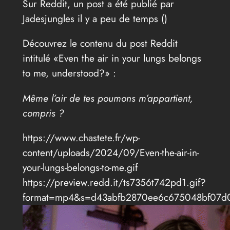
Sur Reddit, un post a été publié par
Jadesjungles il y a peu de temps (
)
Découvrez le contenu du post Reddit
intitulé «Even the air in your lungs belongs
to me, understood?» :
Même l’air de tes poumons m’appartient,
compris ?
https://www.chastete.fr/wp-
content/uploads/2024/09/Even-the-air-in-
your-lungs-belongs-to-me.gif
https://preview.redd.it/ts7356t742pd1.gif?
format=mp4&s=d43abfb2870ee6c675048bf07d