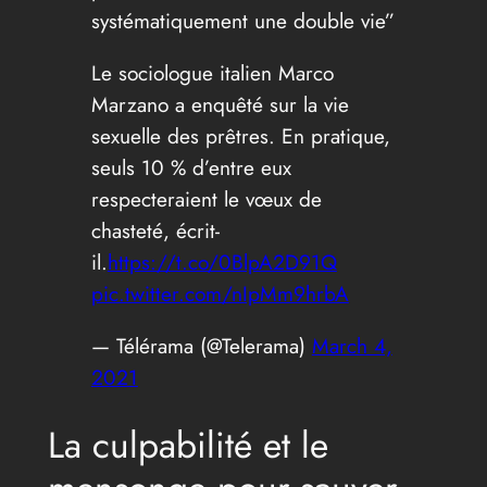
systématiquement une double vie”
Le sociologue italien Marco
Marzano a enquêté sur la vie
sexuelle des prêtres. En pratique,
seuls 10 % d’entre eux
respecteraient le vœux de
chasteté, écrit-
il.
https://t.co/0BlpA2D91Q
pic.twitter.com/nIpMm9hrbA
— Télérama (@Telerama)
March 4,
2021
La culpabilité et le