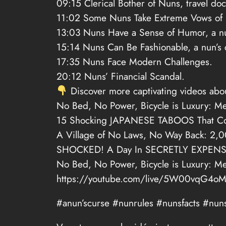
09:15 Clerical Bother of Nuns, travel do
11:02 Some Nuns Take Extreme Vows of 
13:03 Nuns Have a Sense of Humor, a nu
15:14 Nuns Can Be Fashionable, a nun’s 
17:35 Nuns Face Modern Challenges.
20:12 Nuns’ Financial Scandal.
Discover more captivating videos abo
No Bed, No Power, Bicycle is Luxury: 
15 Shocking JAPANESE TABOOS That Cou
A Village of No Laws, No Way Back: 2,00
SHOCKED! A Day In SECRETLY EXPENSIVE
No Bed, No Power, Bicycle is Luxury: 
https://youtube.com/live/5W00vqG4o
#anun’scurse #nunrules #nunsfacts #nun