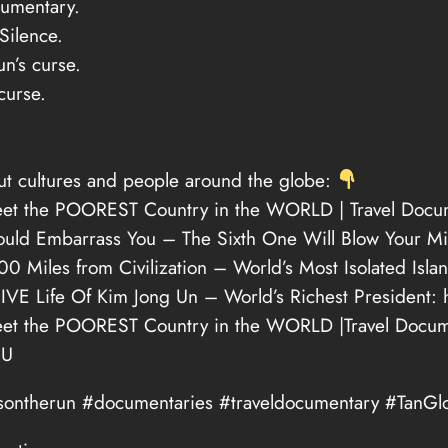
cumentary.
Silence.
n’s curse.
curse.
ut cultures and people around the globe:
Meet the POOREST Country in the WORLD | Travel Docu
ld Embarrass You – The Sixth One Will Blow Your Mi
0 Miles from Civilization – World’s Most Isolated Isla
 Life Of Kim Jong Un – World’s Richest President:
Meet the POOREST Country in the WORLD |Travel Docum
MU
sontherun #documentaries #traveldocumentary #TanGl