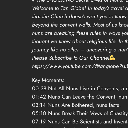
Welcome to Tan Globe! In today’s travel 
that the Church doesn’t want you to know.
beyond the convent walls. Most of us know
nuns are breaking these rules in ways y
thought we knew about religious life. In 
journey like no other – uncovering a nun’
Please Subscribe to Our Channel
https://www.youtube.com/@tanglobe?sub
Key Moments:
00:38 Not All Nuns Live in Convents, a n
01:42 Nuns Can Leave the Convent, nun 
03:14 Nuns Are Bothered, nuns facts.
05:10 Nuns Break Their Vows of Chastity
07:19 Nuns Can Be Scientists and Invent