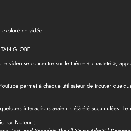
» exploré en vidéo
par TAN GLOBE
 une vidéo se concentre sur le thème « chasteté », appo
 YouTube permet à chaque utilisateur de trouver quelqu
n.
 quelques interactions avaient déjà été accumulées. Le
 par l’auteur :
ve, Lust, and Scandals They’ll Never Admit! | Docume