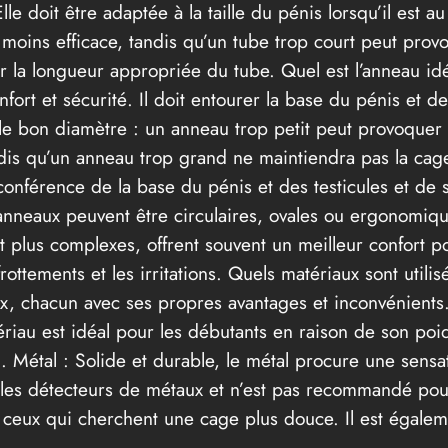
 Elle doit être adaptée à la taille du pénis lorsqu’il es
 moins efficace, tandis qu’un tube trop court peut provo
r la longueur appropriée du tube. Quel est l’anneau id
nfort et sécurité. Il doit entourer la base du pénis et 
ir le bon diamètre : un anneau trop petit peut provoqu
 tandis qu’un anneau trop grand ne maintiendra pas la c
irconférence de la base du pénis et des testicules et d
anneaux peuvent être circulaires, ovales ou ergonomiqu
 plus complexes, offrent souvent un meilleur confort p
rottements et les irritations. Quels matériaux sont util
ux, chacun avec ses propres avantages et inconvénients.
tériau est idéal pour les débutants en raison de son poi
. Métal : Solide et durable, le métal procure une sensa
r les détecteurs de métaux et n’est pas recommandé pou
our ceux qui cherchent une cage plus douce. Il est égale