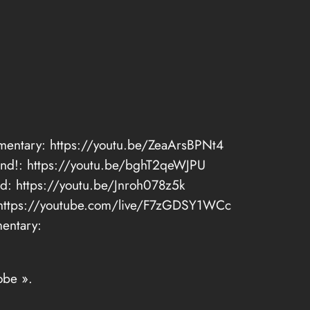
mentary: https://youtu.be/ZeaArsBPNt4
nd!: https://youtu.be/bghT2qeWJPU
nd: https://youtu.be/Jnroh078z5k
 https://youtube.com/live/F7zGDSY1WCc
entary:
obe ».