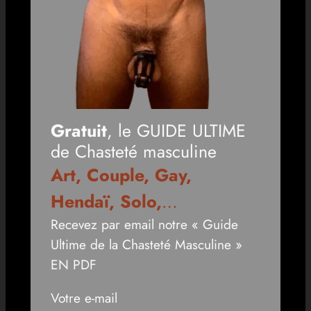
Gratuit
, le GUIDE ULTIME
de Chasteté masculine
Art, Couple, Gay,
Hendaï, Solo,
…
Recevez par email notre « Guide
Ultime de la Chasteté Masculine »
EN PDF
Votre e-mail