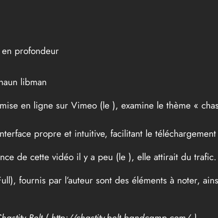
é en profondeur
shaun libman
 mise en ligne sur Vimeo (le
), examine le thème « chast
erface propre et intuitive, facilitant le téléchargement
ce de cette vidéo il y a peu (le
), elle attirait du traf
Full), fournis par l’auteur sont des éléments à noter, ain
astity Belt ( http://chastity-belt.bandcamp.com/ )