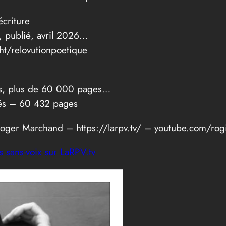
criture
, publié, avril 2026…
ht/relovutionpoetique
és, plus de 60 000 pages…
és – 60 432 pages
er Marchand – https://larpv.tv/ – youtube.com/rogic
s sans-voix sur LaRPV.tv