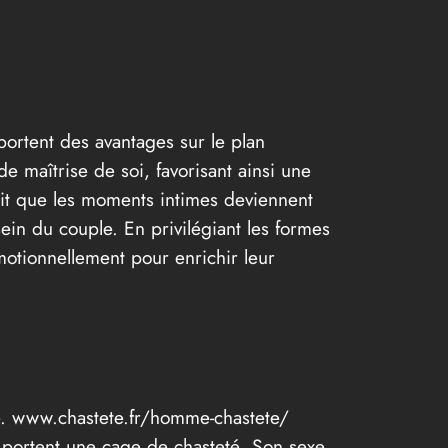
portent des avantages sur le plan
e maîtrise de soi, favorisant ainsi une
 fait que les moments intimes deviennent
sein du couple. En privilégiant les formes
motionnellement pour enrichir leur
te. www.chastete.fr/homme-chastete/
portent une cage de chasteté. Son sexe