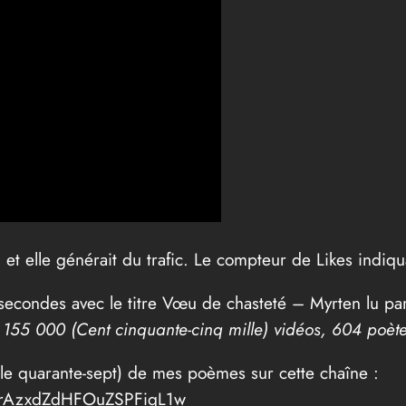
et elle générait du trafic. Le compteur de Likes indiqua
 secondes avec le titre Vœu de chasteté – Myrten lu p
 155 000 (Cent cinquante-cinq mille) vidéos, 604 poè
le quarante-sept) de mes poèmes sur cette chaîne :
jbrAzxdZdHFOuZSPFiqL1w