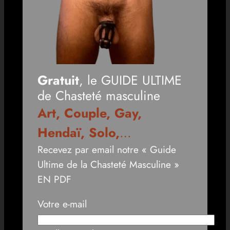
Gratuit
, le GUIDE ULTIME
de Chasteté masculine
Art, Couple, Gay,
Hendaï, Solo,
…
Recevez par email notre « Guide
Ultime de la Chasteté Masculine »
EN PDF
Votre e-mail