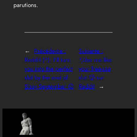
parutions.
←
Précédente :
Suivante :
Reddit (*): I’ll turn
*,Use me like
you into the perfect
your free-use
slut by the end of
slut 🥵 sur
Sissy September 😉
Reddit
→