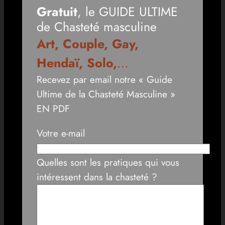
Gratuit
, le GUIDE ULTIME
de Chasteté masculine
Art, Couple, Gay,
Hendaï, Solo,
…
Recevez par email notre « Guide
Ultime de la Chasteté Masculine »
EN PDF
Votre e-mail
Quelles sont les pratiques qui vous
intéressent dans la chasteté ?