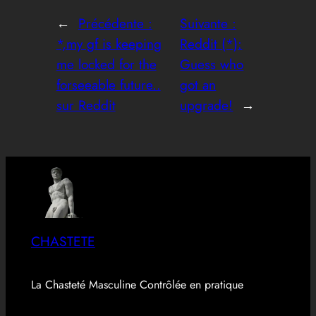
←
Précédente :
Suivante :
*,my gf is keeping
Reddit (*):
me locked for the
Guess who
forseeable future..
got an
sur Reddit
upgrade!
→
CHASTETE
La Chasteté Masculine Contrôlée en pratique