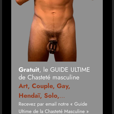
Gratuit
, le GUIDE ULTIME
de Chasteté masculine
Art, Couple, Gay,
Hendaï, Solo,
…
Recevez par email notre « Guide
Ultime de la Chasteté Masculine »