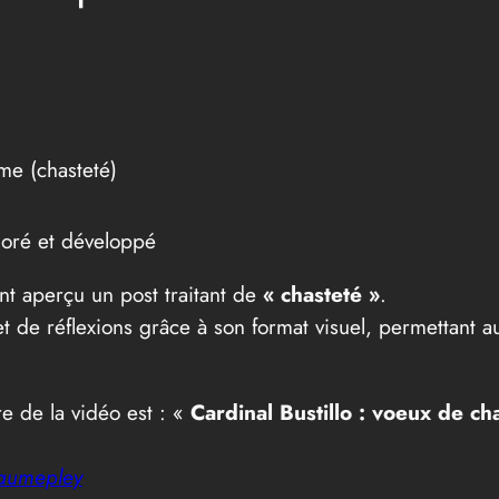
me (chasteté)
loré et développé
nt aperçu un post traitant de
« chasteté »
.
s et de réflexions grâce à son format visuel, permettant 
itre de la vidéo est : «
Cardinal Bustillo : voeux de c
laumepley