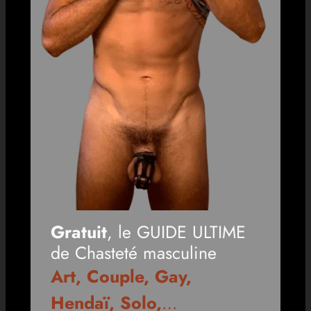
Gratuit
, le GUIDE ULTIME
de Chasteté masculine
Art, Couple, Gay,
Hendaï, Solo,
…