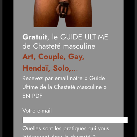
Gratuit
, le GUIDE ULTIME
de Chasteté masculine
Art, Couple, Gay,
Hendaï, Solo,
…
Recevez par email notre « Guide
Ultime de la Chasteté Masculine »
EN PDF
Votre e-mail
Quelles sont les pratiques qui vous