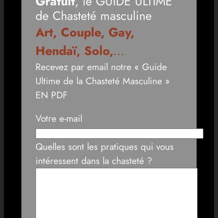
Gratuit
, le GUIDE ULTIME
de Chasteté masculine
Art, Couple, Gay,
Hendaï, Solo,
…
Recevez par email notre « Guide
Ultime de la Chasteté Masculine »
EN PDF
Votre e-mail
Quelles sont les pratiques qui vous
intéressent dans la chasteté ?