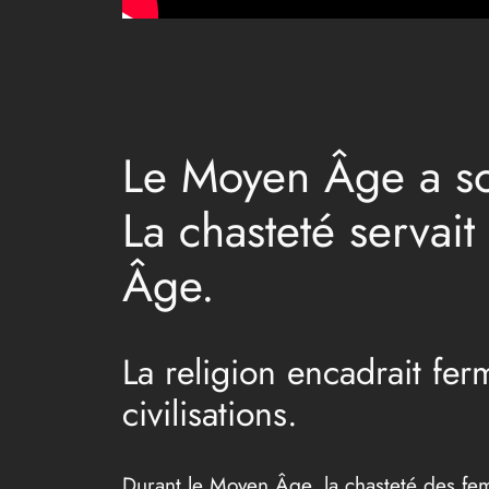
Le Moyen Âge a sou
La chasteté servait
Âge.
La religion encadrait fe
civilisations.
Durant le Moyen Âge, la chasteté des femm