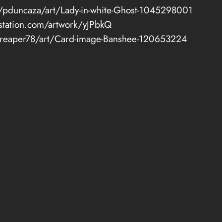
/pduncaza/art/Lady-in-white-Ghost-1045298001
station.com/artwork/yJPbkQ
/reaper78/art/Card-image-Banshee-120653224