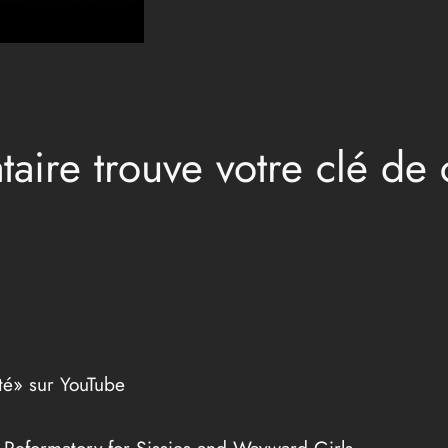
taire trouve votre clé de 
té» sur YouTube
r Reformatory for Sissies and Wayward Girls