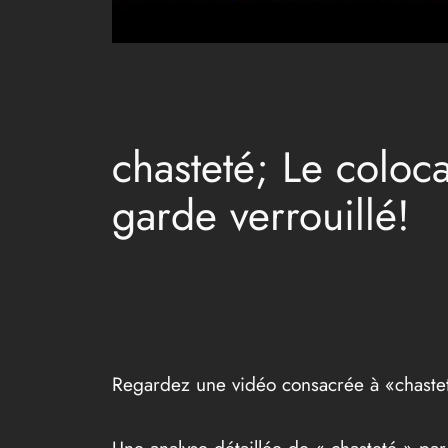
chasteté; Le coloca
garde verrouillé!
Regardez une vidéo consacrée à «chaste
Une analyse détaillée de « chasteté » pa