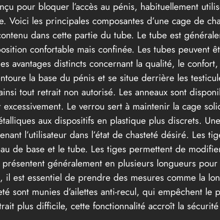
nçu pour bloquer l’accès au pénis, habituellement utilis
le. Voici les principales composantes d’une cage de chas
 contenu dans cette partie du tube. Le tube est généra
sition confortable mais confinée. Les tubes peuvent êtr
s avantages distincts concernant la qualité, le confort,
 entoure la base du pénis et se situe derrière les testicul
nsi tout retrait non autorisé. Les anneaux sont disponib
er excessivement. Le verrou sert à maintenir la cage sol
liques aux dispositifs en plastique plus discrets. Une fo
tenant l’utilisateur dans l’état de chasteté désiré. Les
eau de base et le tube. Les tiges permettent de modifier
se présentent généralement en plusieurs longueurs pour 
is, il est essentiel de prendre des mesures comme la lo
é sont munies d’ailettes anti-recul, qui empêchent le p
it plus difficile, cette fonctionnalité accroît la sécurité