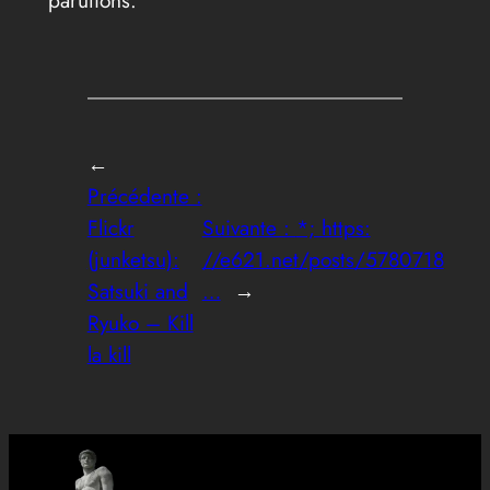
parutions.
←
Précédente :
Flickr
Suivante :
*; https:
(junketsu):
//e621.net/posts/5780718
Satsuki and
…
→
Ryuko – Kill
la kill