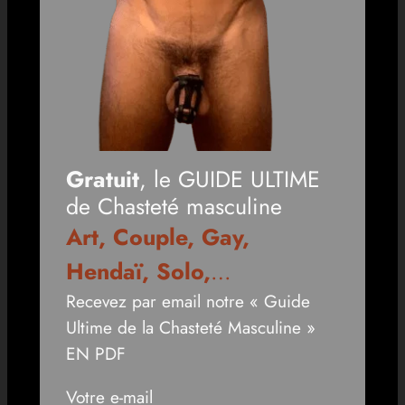
Gratuit
, le GUIDE ULTIME
de Chasteté masculine
Art, Couple, Gay,
Hendaï, Solo,
…
Recevez par email notre « Guide
Ultime de la Chasteté Masculine »
EN PDF
Votre e-mail