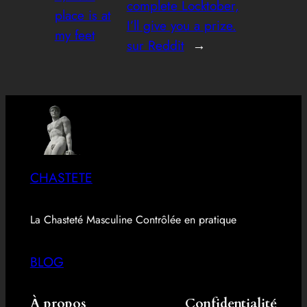
complete Locktober,
place is at
I’ll give you a prize.
my feet
sur Reddit
→
CHASTETE
La Chasteté Masculine Contrôlée en pratique
BLOG
À propos
Confidentialité