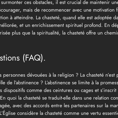
r surmonter ces obstacles, il est crucial de maintenir u
 décourager, mais de recommencer avec une motivation f
ion à atteindre. La chasteté, quand elle est adoptée dan
améliorée, et un enrichissement spirituel profond. En d
isée plus que la spiritualité, la chasteté offre un chem
stions (FAQ).
s personnes dévouées à la religion ? La chasteté n’est 
elle de l’abstinence ? L’abstinence se limite à la promes
es dispositifs comme des ceintures ou cages et s’inscr
En quoi la chasteté se traduit-elle dans une relation co
gée, avec des accords entre les partenaires sur la mani
 L’Église considère la chasteté comme une vertu essenti